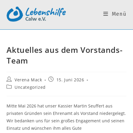
Zum
Inhalt
Menü
springen
Aktuelles aus dem Vorstands-
Team
Beitrags-
Beitrag
Verena Mack
15. Juni 2026
Autor:
veröffentlicht:
Beitrags-
Uncategorized
Kategorie:
Mitte Mai 2026 hat unser Kassier Martin Seuffert aus
privaten Gründen sein Ehrenamt als Vorstand niedergelegt.
Wir bedanken uns für sein großes Engagement und seinen
Einsatz und wünschen ihm alles Gute